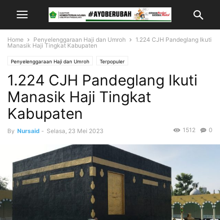
Home
Penyelenggaraan Haji dan Umroh
1.224 CJH Pandeglang Ikuti
Manasik Haji Tingkat Kabupaten
Penyelenggaraan Haji dan Umroh
Terpopuler
1.224 CJH Pandeglang Ikuti
Manasik Haji Tingkat
Kabupaten
1512
0
By
Nursaid
-
Selasa, 23 Mei 2023