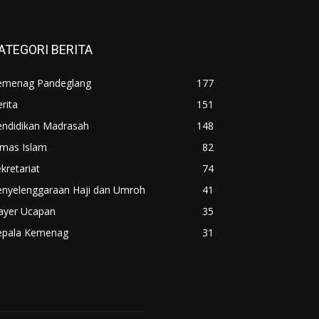
ATEGORI BERITA
emenag Pandeglang
177
rita
151
endidikan Madrasah
148
imas Islam
82
kretariat
74
enyelenggaraan Haji dan Umroh
41
layer Ucapan
35
epala Kemenag
31