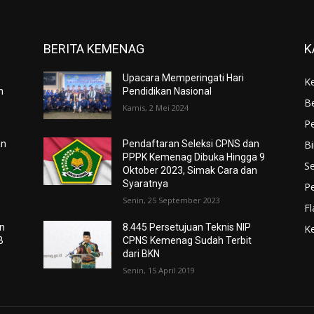
BERITA KEMENAG
K
Upacara Memperingati Hari
K
n
Pendidikan Nasional
Be
Kamis, 2 Mei 2024
P
B
an
Pendaftaran Seleksi CPNS dan
PPPK Kemenag Dibuka Hingga 9
Se
Oktober 2023, Simak Cara dan
Syaratnya
P
Senin, 25 September 2023
F
n
8.445 Persetujuan Teknis NIP
K
B
CPNS Kemenag Sudah Terbit
dari BKN
Senin, 15 April 2019