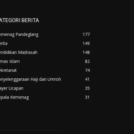
ATEGORI BERITA
emenag Pandeglang
177
rita
149
endidikan Madrasah
148
imas Islam
82
kretariat
74
enyelenggaraan Haji dan Umroh
41
layer Ucapan
35
epala Kemenag
31