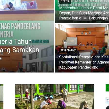
BERITA
Menembus Lumpur Demi Ma
Depan, Dua Guru Menjaga As
Pendidikan di MI Babunnajah
inerja Tahun
lang Samakan
SEKRETARIAT
a
Sosialisasi Pengelolaan Kine
Pegawai Kementerian Agama
Kabupaten Pandeglang