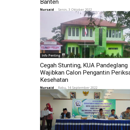
Banten
Nursaid
-
Senin, 3 Oktober 2022
Info Penting
Cegah Stunting, KUA Pandeglang
Wajibkan Calon Pengantin Periks
Kesehatan
Nursaid
-
Rabu, 14 September 2022