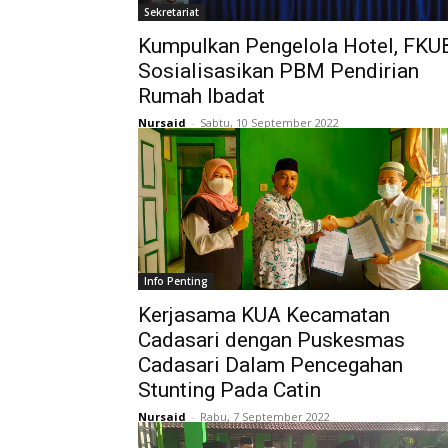
Sekretariat
Kumpulkan Pengelola Hotel, FKU
Sosialisasikan PBM Pendirian
Rumah Ibadat
Nursaid
-
Sabtu, 10 September 2022
Info Penting
Kerjasama KUA Kecamatan
Cadasari dengan Puskesmas
Cadasari Dalam Pencegahan
Stunting Pada Catin
Nursaid
-
Rabu, 7 September 2022