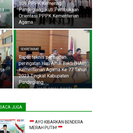
109 PPPK Kemenag
sa
Pandeglang ikuti Pembukaan
a
Orientasi PPPK Kementerian
Agama
SEKRETARIAT
Rapat teknis persiapan
peringatan Hari Amal Bakti (HAB)
rja
Kementerian Agama Ke 77 Tahun
2023 Tingkat Kabupaten
Pandeglang
BACA JUGA
AYO KIBARKAN BENDERA
MERAH PUTIH!