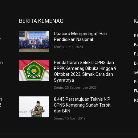
BERITA KEMENAG
K
Upacara Memperingati Hari
K
n
Pendidikan Nasional
Be
Kamis, 2 Mei 2024
P
B
an
Pendaftaran Seleksi CPNS dan
PPPK Kemenag Dibuka Hingga 9
Se
Oktober 2023, Simak Cara dan
Syaratnya
P
Senin, 25 September 2023
F
n
8.445 Persetujuan Teknis NIP
K
B
CPNS Kemenag Sudah Terbit
dari BKN
Senin, 15 April 2019