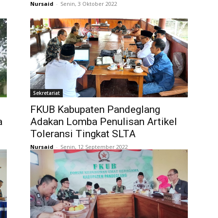
Nursaid
-
Senin, 3 Oktober 2022
Sekretariat
FKUB Kabupaten Pandeglang
a
Adakan Lomba Penulisan Artikel
Toleransi Tingkat SLTA
Nursaid
-
Senin, 12 September 2022