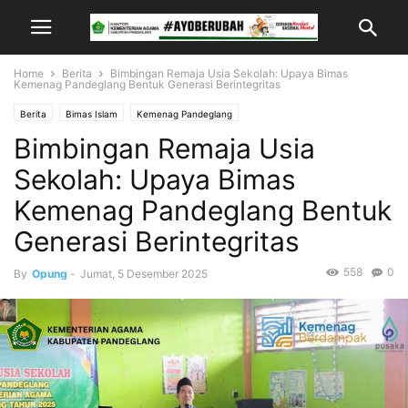
Home
Berita
Bimbingan Remaja Usia Sekolah: Upaya Bimas
Kemenag Pandeglang Bentuk Generasi Berintegritas
Berita
Bimas Islam
Kemenag Pandeglang
Bimbingan Remaja Usia
Sekolah: Upaya Bimas
Kemenag Pandeglang Bentuk
Generasi Berintegritas
558
0
By
Opung
-
Jumat, 5 Desember 2025