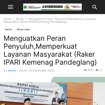
Home
Berita
Menguatkan Peran Penyuluh,Memperkuat Layanan
Masyarakat (Raker IPARI Kemenag Pandeglang)
Berita
Bimas Islam
Menguatkan Peran
Penyuluh,Memperkuat
Layanan Masyarakat (Raker
IPARI Kemenag Pandeglang)
693
0
By
Imron
-
Kamis, 25 September 2025