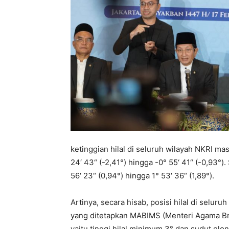
ketinggian hilal di seluruh wilayah NKRI ma
24‘ 43“ (-2,41°) hingga -0° 55‘ 41“ (-0,93°)
56‘ 23“ (0,94°) hingga 1° 53‘ 36“ (1,89°).
Artinya, secara hisab, posisi hilal di seluru
yang ditetapkan MABIMS (Menteri Agama Bru
yaitu tinggi hilal minimum 3° dan sudut elo