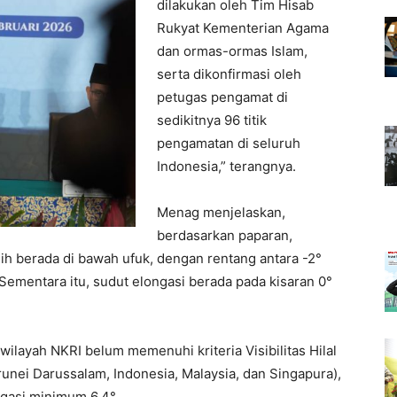
dilakukan oleh Tim Hisab
Rukyat Kementerian Agama
dan ormas-ormas Islam,
serta dikonfirmasi oleh
petugas pengamat di
sedikitnya 96 titik
pengamatan di seluruh
Indonesia,” terangnya.
Menag menjelaskan,
berdasarkan paparan,
sih berada di bawah ufuk, dengan rentang antara -2°
. Sementara itu, sudut elongasi berada pada kisaran 0°
h wilayah NKRI belum memenuhi kriteria Visibilitas Hilal
nei Darussalam, Indonesia, Malaysia, dan Singapura),
ngasi minimum 6,4°.