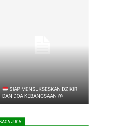
SIAP MENSUKSESKAN DZIKIR
Madrasah Ligh
DAN DOA KEBANGSAAN
🤲
Provinsi Bant
BACA JUGA