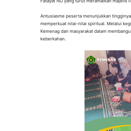
Fatayat NU yang turut meramaikan majelis i
Antusiasme peserta menunjukkan tingginy
memperkuat nilai-nilai spiritual. Melalui keg
Kemenag dan masyarakat dalam membangun
keberkahan.