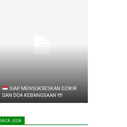
SIAP MENSUKSESKAN DZIKIR
Madrasah Ligh
DAN DOA KEBANGSAAN
🤲
Provinsi Bant
BACA JUGA