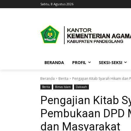
Sabtu, 8 Agustus 2026
BERANDA
PROFIL
SEKSI-SEKSI
Beranda
Berita
Pengajian Kitab Syarah Hikam dan
Berita
Bimas Islam
Dakwah
Pengajian Kitab 
Pembukaan DPD M
dan Masyarakat