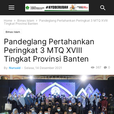
Home
Bimas Islam
Pandeglang Pertahankan Peringkat 3 MTQ XVIII
Tingkat Provinsi Banten
Bimas Islam
Pandeglang Pertahankan
Peringkat 3 MTQ XVIII
Tingkat Provinsi Banten
367
0
By
Nursaid
-
Selasa, 14 Desember 2021